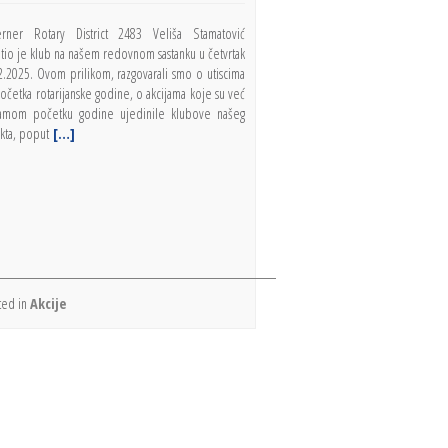
rner Rotary District 2483 Veliša Stamatović
tio je klub na našem redovnom sastanku u četvrtak
2.2025. Ovom prilikom, razgovarali smo o utiscima
očetka rotarijanske godine, o akcijama koje su već
amom početku godine ujedinile klubove našeg
ikta, poput
[…]
ted in
Akcije