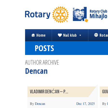
Home
Naš klub
Rota
POSTS
AUTHOR ARCHIVE
Dencan
VLADIMIR DENĆAN – P...
GUV
By
Dencan
Dec 17, 2025
By