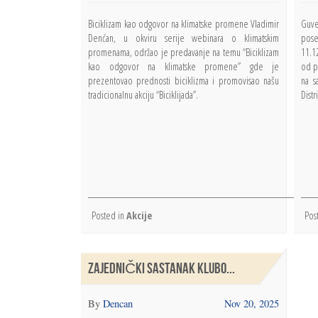
Biciklizam kao odgovor na klimatske promene Vladimir
Guve
Denćan, u okviru serije webinara o klimatskim
pose
promenama, održao je predavanje na temu “Biciklizam
11.1
kao odgovor na klimatske promene” gde je
od p
prezentovao prednosti biciklizma i promovisao našu
na s
tradicionalnu akciju “Biciklijada”.
Distr
Posted in
Akcije
Pos
ZAJEDNIČKI SASTANAK KLUBO...
By
Dencan
Nov 20, 2025