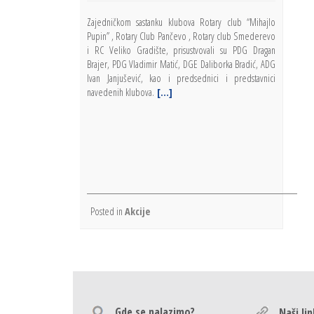
Zajedničkom sastanku klubova Rotary club “Mihajlo
Pupin” , Rotary Club Pančevo , Rotary club Smederevo
i RC Veliko Gradište, prisustvovali su PDG Dragan
Brajer, PDG Vladimir Matić, DGE Daliborka Bradić, ADG
Ivan Janjušević, kao i predsednici i predstavnici
navedenih klubova.
[…]
Posted in
Akcije
Gde se nalazimo?
Naši li