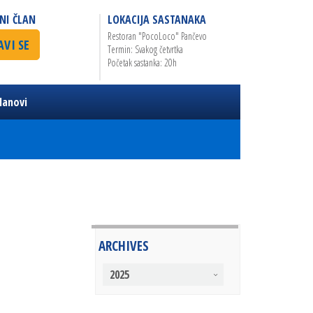
NI ČLAN
LOKACIJA SASTANAKA
Restoran "PocoLoco" Pančevo
AVI SE
Termin: Svakog četvrtka
Početak sastanka: 20h
lanovi
ARCHIVES
2025