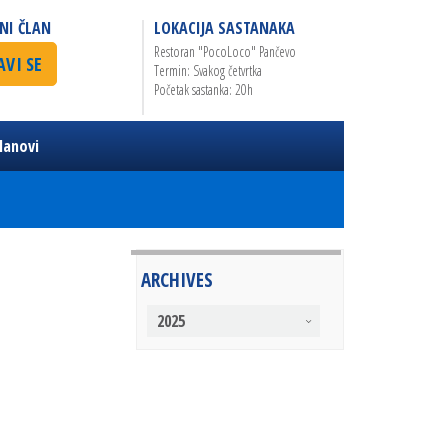
NI ČLAN
LOKACIJA SASTANAKA
Restoran "PocoLoco" Pančevo
AVI SE
Termin: Svakog četvrtka
Početak sastanka: 20h
lanovi
ARCHIVES
2025