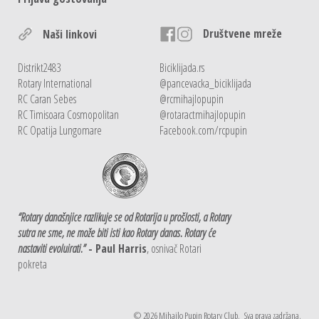
Društvene mreže
Naši linkovi
Distrikt2483
Biciklijada.rs
Rotary International
@pancevacka_biciklijada
RC Caran Sebes
@rcmihajlopupin
RC Timisoara Cosmopolitan
@rotaractmihajlopupin
RC Opatija Lungomare
Facebook.com/rcpupin
“Rotary današnjice razlikuje se od Rotarija u prošlosti, a Rotary
sutra ne sme, ne može biti isti kao Rotary danas. Rotary će
nastaviti evoluirati.”
- Paul Harris
, osnivač Rotari
pokreta
© 2026
Mihajlo Pupin Rotary Club
. Sva prava zadržana.