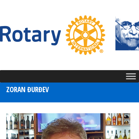
ZORAN ĐURĐEV