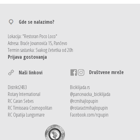
Gde se nalazimo?
Lokacija: "Restoran Poco Loco"
Adresa: Braće Jovanovića 15, Pančevo
Termin sastanka: Svakog četvrtka od 20h
Prijava gostovanja
Društvene mreže
Naši linkovi
Distrikt2483
Biciklijada.rs
Rotary International
@pancevacka_biciklijada
RC Caran Sebes
@rcmihajlopupin
RC Timisoara Cosmopolitan
@rotaractmihajlopupin
RC Opatija Lungomare
Facebook.com/rcpupin